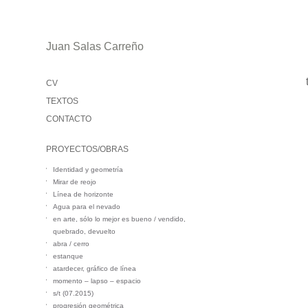
Juan Salas Carreño
CV
TEXTOS
CONTACTO
PROYECTOS/OBRAS
Identidad y geometría
Mirar de reojo
Línea de horizonte
Agua para el nevado
en arte, sólo lo mejor es bueno / vendido,
quebrado, devuelto
abra / cerro
estanque
atardecer, gráfico de línea
momento – lapso – espacio
s/t (07.2015)
progresión geométrica