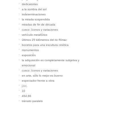
dedicatorias
a la sombra del sol
indeterminaciones
la mirada suspendida
miradas de fin de década
cusco: íconos y variaciones
vehículo metafórico
últimos 25 kilómetros del rio Rímac
bocetos para una escultura cinética
monumentos
exposición
la adquisición es completamente subjetiva y
emocional
cusco: íconos y variaciones
en arte, sólo lo mejor es bueno
espectador frente a obra
j.v.c.
10
464,86
tránsito paralelo
en el bosque
flujo
árbol imagen
pasando el tiempo
contemplación desde la última vida