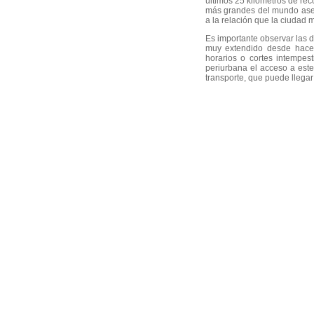
últimos 25 kilómetros de rec
más grandes del mundo asen
a la relación que la ciudad 
Es importante observar las d
muy extendido desde hace 
horarios o cortes intempes
periurbana el acceso a este
transporte, que puede llegar 