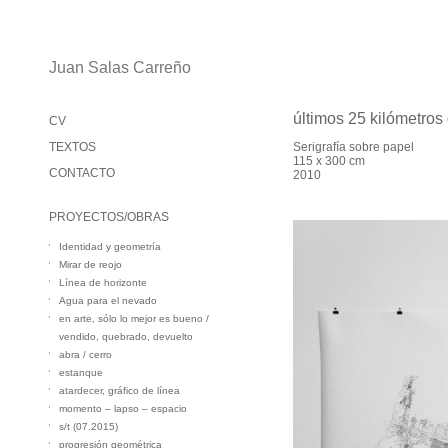
Juan Salas Carreño
últimos 25 kilómetros
CV
TEXTOS
Serigrafía sobre papel
115 x 300 cm
CONTACTO
2010
PROYECTOS/OBRAS
Identidad y geometría
Mirar de reojo
Línea de horizonte
Agua para el nevado
en arte, sólo lo mejor es bueno /
vendido, quebrado, devuelto
abra / cerro
estanque
atardecer, gráfico de línea
momento – lapso – espacio
s/t (07.2015)
progresión geométrica