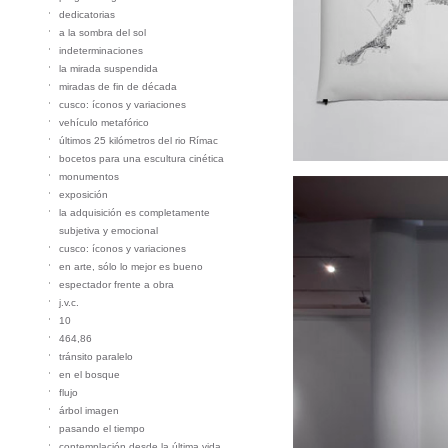
dedicatorias
a la sombra del sol
indeterminaciones
la mirada suspendida
miradas de fin de década
cusco: íconos y variaciones
vehículo metafórico
últimos 25 kilómetros del rio Rímac
bocetos para una escultura cinética
monumentos
exposición
la adquisición es completamente
subjetiva y emocional
cusco: íconos y variaciones
en arte, sólo lo mejor es bueno
espectador frente a obra
j.v.c.
10
464,86
tránsito paralelo
en el bosque
flujo
árbol imagen
pasando el tiempo
contemplación desde la última vida