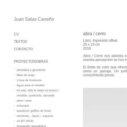
Juan Salas Carreño
abra / cerro
CV
Libro. Impresión offset.
TEXTOS
25 x 19 cm
2018
CONTACTO
Abra / Cerro
nos adentra en
nuestra percepción se nos m
PROYECTOS/OBRAS
El límite de color que ofrec
Identidad y geometría
como un paisaje. Un prob
conocimiento previo.
Mirar de reojo
Línea de horizonte
Agua para el nevado
en arte, sólo lo mejor es bueno /
vendido, quebrado, devuelto
abra / cerro
estanque
atardecer, gráfico de línea
momento – lapso – espacio
s/t (07.2015)
progresión geométrica