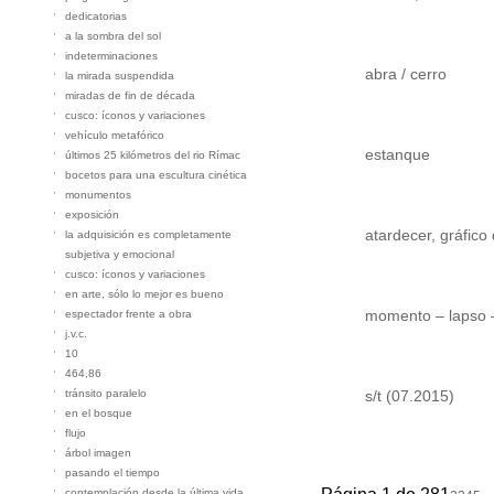
dedicatorias
a la sombra del sol
indeterminaciones
abra / cerro
la mirada suspendida
miradas de fin de década
cusco: íconos y variaciones
vehículo metafórico
estanque
últimos 25 kilómetros del rio Rímac
bocetos para una escultura cinética
monumentos
exposición
atardecer, gráfico 
la adquisición es completamente
subjetiva y emocional
cusco: íconos y variaciones
en arte, sólo lo mejor es bueno
momento – lapso 
espectador frente a obra
j.v.c.
10
464,86
tránsito paralelo
s/t (07.2015)
en el bosque
flujo
árbol imagen
pasando el tiempo
contemplación desde la última vida