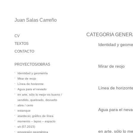
Juan Salas Carreño
CATEGORIA GENER
CV
TEXTOS
Identidad y geome
CONTACTO
PROYECTOS/OBRAS
Mirar de reojo
Identidad y geometría
Mirar de reojo
Línea de horizonte
Línea de horizont
Agua para el nevado
en arte, sólo lo mejor es bueno /
vendido, quebrado, devuelto
abra / cerro
Agua para el nev
estanque
atardecer, gráfico de línea
momento – lapso – espacio
s/t (07.2015)
en arte, sólo lo m
progresión geométrica