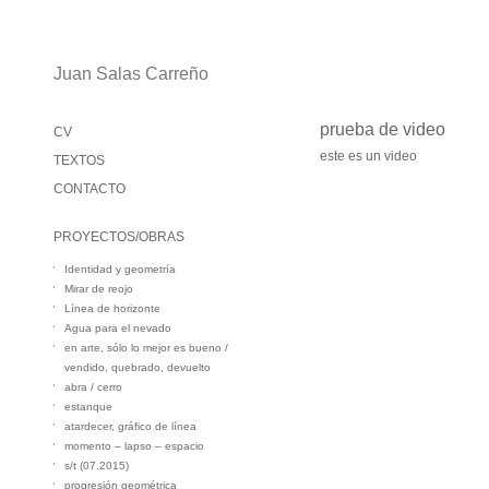
Juan Salas Carreño
prueba de video
CV
este es un video
TEXTOS
CONTACTO
PROYECTOS/OBRAS
Identidad y geometría
Mirar de reojo
Línea de horizonte
Agua para el nevado
en arte, sólo lo mejor es bueno /
vendido, quebrado, devuelto
abra / cerro
estanque
atardecer, gráfico de línea
momento – lapso – espacio
s/t (07.2015)
progresión geométrica