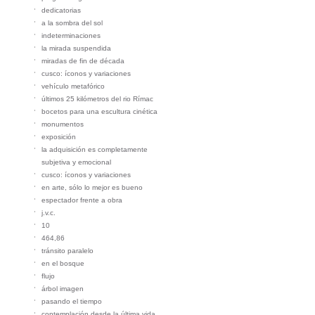
dedicatorias
a la sombra del sol
indeterminaciones
la mirada suspendida
miradas de fin de década
cusco: íconos y variaciones
vehículo metafórico
últimos 25 kilómetros del rio Rímac
bocetos para una escultura cinética
monumentos
exposición
la adquisición es completamente
subjetiva y emocional
cusco: íconos y variaciones
en arte, sólo lo mejor es bueno
espectador frente a obra
j.v.c.
10
464,86
tránsito paralelo
en el bosque
flujo
árbol imagen
pasando el tiempo
contemplación desde la última vida