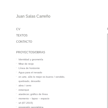
Juan Salas Carreño
CV
TEXTOS
CONTACTO
PROYECTOS/OBRAS
Identidad y geometría
Mirar de reojo
Línea de horizonte
Agua para el nevado
en arte, sólo lo mejor es bueno / vendido,
quebrado, devuelto
abra / cerro
estanque
atardecer, gráfico de línea
momento – lapso – espacio
s/t (07.2015)
progresión geométrica