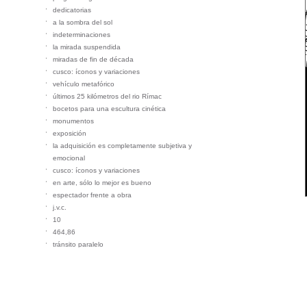
dedicatorias
a la sombra del sol
indeterminaciones
la mirada suspendida
miradas de fin de década
cusco: íconos y variaciones
vehículo metafórico
últimos 25 kilómetros del rio Rímac
bocetos para una escultura cinética
monumentos
exposición
la adquisición es completamente subjetiva y
emocional
cusco: íconos y variaciones
en arte, sólo lo mejor es bueno
espectador frente a obra
j.v.c.
10
464,86
tránsito paralelo
en el bosque
flujo
árbol imagen
pasando el tiempo
contemplación desde la última vida