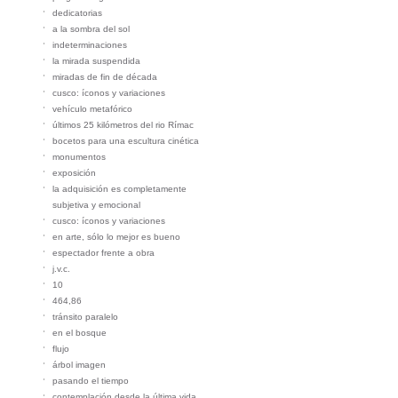
dedicatorias
a la sombra del sol
indeterminaciones
la mirada suspendida
miradas de fin de década
cusco: íconos y variaciones
vehículo metafórico
últimos 25 kilómetros del rio Rímac
bocetos para una escultura cinética
monumentos
exposición
la adquisición es completamente
subjetiva y emocional
cusco: íconos y variaciones
en arte, sólo lo mejor es bueno
espectador frente a obra
j.v.c.
10
464,86
tránsito paralelo
en el bosque
flujo
árbol imagen
pasando el tiempo
contemplación desde la última vida