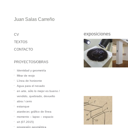
Juan Salas Carreño
exposiciones
CV
TEXTOS
CONTACTO
PROYECTOS/OBRAS
Identidad y geometría
Mirar de reojo
Línea de horizonte
Agua para el nevado
en arte, sólo lo mejor es bueno /
vendido, quebrado, devuelto
abra / cerro
estanque
atardecer, gráfico de línea
momento – lapso – espacio
s/t (07.2015)
progresión geométrica