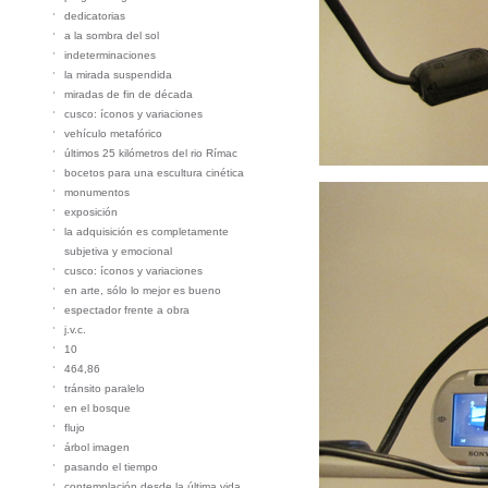
dedicatorias
a la sombra del sol
indeterminaciones
la mirada suspendida
miradas de fin de década
cusco: íconos y variaciones
vehículo metafórico
últimos 25 kilómetros del rio Rímac
bocetos para una escultura cinética
monumentos
exposición
la adquisición es completamente
subjetiva y emocional
cusco: íconos y variaciones
en arte, sólo lo mejor es bueno
espectador frente a obra
j.v.c.
10
464,86
tránsito paralelo
en el bosque
flujo
árbol imagen
pasando el tiempo
contemplación desde la última vida