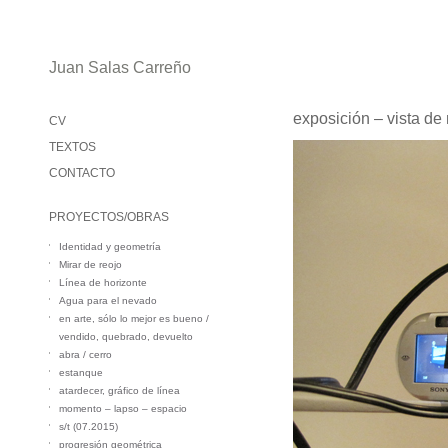
Juan Salas Carreño
exposición – vista de
CV
TEXTOS
CONTACTO
PROYECTOS/OBRAS
Identidad y geometría
Mirar de reojo
Línea de horizonte
Agua para el nevado
en arte, sólo lo mejor es bueno /
vendido, quebrado, devuelto
abra / cerro
estanque
atardecer, gráfico de línea
momento – lapso – espacio
s/t (07.2015)
progresión geométrica