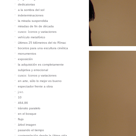
dedicatorias
a la sombra del sol
indeterminaciones
la mirada suspendida
miradas de fin de década
cusco: íconos y variaciones
vehículo metafórico
últimos 25 kilómetros del rio Rímac
bocetos para una escultura cinética
monumentos
exposición
la adquisición es completamente
subjetiva y emocional
cusco: íconos y variaciones
en arte, sólo lo mejor es bueno
espectador frente a obra
j.v.c.
10
464,86
tránsito paralelo
en el bosque
flujo
árbol imagen
pasando el tiempo
contemplación desde la última vida