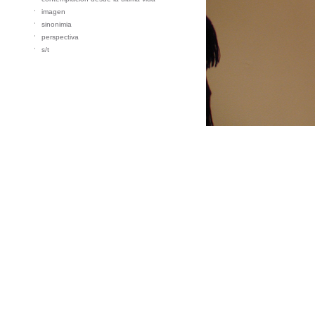
imagen
sinonimia
perspectiva
s/t