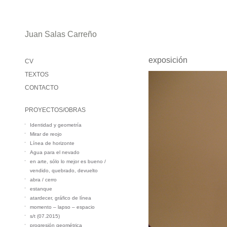
Juan Salas Carreño
exposición
CV
TEXTOS
CONTACTO
PROYECTOS/OBRAS
Identidad y geometría
Mirar de reojo
Línea de horizonte
Agua para el nevado
en arte, sólo lo mejor es bueno /
vendido, quebrado, devuelto
abra / cerro
estanque
atardecer, gráfico de línea
momento – lapso – espacio
s/t (07.2015)
progresión geométrica