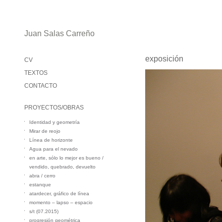
Juan Salas Carreño
exposición
CV
TEXTOS
CONTACTO
PROYECTOS/OBRAS
Identidad y geometría
Mirar de reojo
Línea de horizonte
Agua para el nevado
en arte, sólo lo mejor es bueno /
vendido, quebrado, devuelto
abra / cerro
estanque
atardecer, gráfico de línea
momento – lapso – espacio
s/t (07.2015)
progresión geométrica