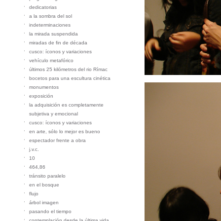
dedicatorias
a la sombra del sol
indeterminaciones
la mirada suspendida
miradas de fin de década
cusco: íconos y variaciones
vehículo metafórico
últimos 25 kilómetros del rio Rímac
bocetos para una escultura cinética
monumentos
exposición
la adquisición es completamente
subjetiva y emocional
cusco: íconos y variaciones
en arte, sólo lo mejor es bueno
espectador frente a obra
j.v.c.
10
464,86
tránsito paralelo
en el bosque
flujo
árbol imagen
pasando el tiempo
contemplación desde la última vida