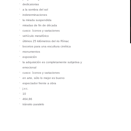
dedicatorias
a la sombra del sol
indeterminaciones
la mirada suspendida
miradas de fin de década
cusco: íconos y variaciones
vehículo metafórico
últimos 25 kilómetros del rio Rímac
bocetos para una escultura cinética
monumentos
exposición
la adquisición es completamente subjetiva y
emocional
cusco: íconos y variaciones
en arte, sólo lo mejor es bueno
espectador frente a obra
j.v.c.
10
464,86
tránsito paralelo
en el bosque
flujo
árbol imagen
pasando el tiempo
contemplación desde la última vida