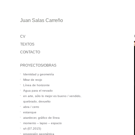
Juan Salas Carreño
CV
TEXTOS
CONTACTO
PROYECTOS/OBRAS
Identidad y geometría
Mirar de reojo
Línea de horizonte
Agua para el nevado
en arte, sólo lo mejor es bueno / vendido,
quebrado, devuelto
abra / cerro
estanque
atardecer, gráfico de línea
momento – lapso – espacio
s/t (07.2015)
progresión geométrica