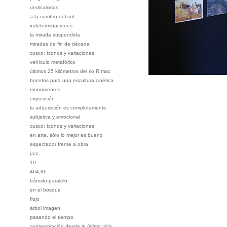
dedicatorias
a la sombra del sol
indeterminaciones
la mirada suspendida
miradas de fin de década
cusco: íconos y variaciones
vehículo metafórico
últimos 25 kilómetros del rio Rímac
bocetos para una escultura cinética
monumentos
exposición
la adquisición es completamente
subjetiva y emocional
cusco: íconos y variaciones
en arte, sólo lo mejor es bueno
espectador frente a obra
j.v.c.
10
464,86
tránsito paralelo
en el bosque
flujo
árbol imagen
pasando el tiempo
contemplación desde la última vida