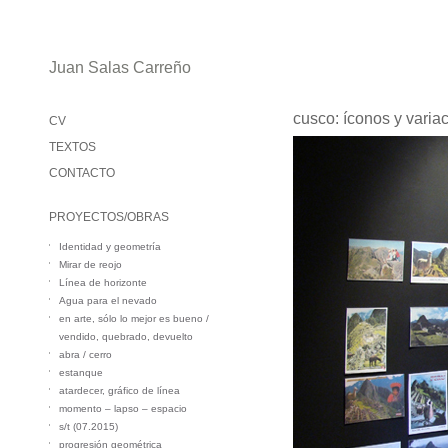
Juan Salas Carreño
cusco: íconos y variac
CV
TEXTOS
CONTACTO
PROYECTOS/OBRAS
Identidad y geometría
Mirar de reojo
Línea de horizonte
Agua para el nevado
en arte, sólo lo mejor es bueno /
vendido, quebrado, devuelto
abra / cerro
estanque
atardecer, gráfico de línea
momento – lapso – espacio
s/t (07.2015)
progresión geométrica