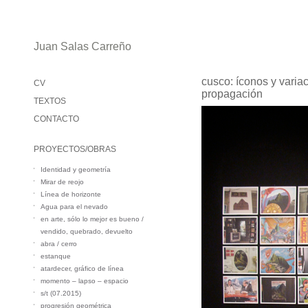
Juan Salas Carreño
cusco: íconos y variac
CV
propagación
TEXTOS
CONTACTO
PROYECTOS/OBRAS
Identidad y geometría
Mirar de reojo
Línea de horizonte
Agua para el nevado
en arte, sólo lo mejor es bueno /
vendido, quebrado, devuelto
abra / cerro
estanque
atardecer, gráfico de línea
momento – lapso – espacio
s/t (07.2015)
progresión geométrica