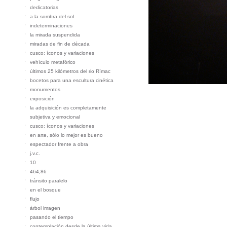
dedicatorias
a la sombra del sol
indeterminaciones
la mirada suspendida
miradas de fin de década
cusco: íconos y variaciones
vehículo metafórico
últimos 25 kilómetros del rio Rímac
bocetos para una escultura cinética
monumentos
exposición
la adquisición es completamente
subjetiva y emocional
cusco: íconos y variaciones
en arte, sólo lo mejor es bueno
espectador frente a obra
j.v.c.
10
464,86
tránsito paralelo
en el bosque
flujo
árbol imagen
pasando el tiempo
contemplación desde la última vida