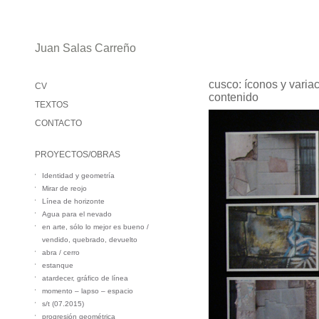
Juan Salas Carreño
cusco: íconos y varia
CV
contenido
TEXTOS
CONTACTO
PROYECTOS/OBRAS
Identidad y geometría
Mirar de reojo
Línea de horizonte
Agua para el nevado
en arte, sólo lo mejor es bueno /
vendido, quebrado, devuelto
abra / cerro
estanque
atardecer, gráfico de línea
momento – lapso – espacio
s/t (07.2015)
progresión geométrica