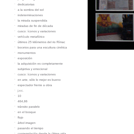
dedicatorias
a la sombra del sol
indeterminaciones
la mirada suspendida
miradas de fin de década
cusco: íconos y variaciones
vehículo metafórico
últimos 25 kilómetros del rio Rímac
bocetos para una escultura cinética
monumentos
exposición
la adquisición es completamente
subjetiva y emocional
cusco: íconos y variaciones
en arte, sólo lo mejor es bueno
espectador frente a obra
j.v.c.
10
464,86
tránsito paralelo
en el bosque
flujo
árbol imagen
pasando el tiempo
contemplación desde la última vida