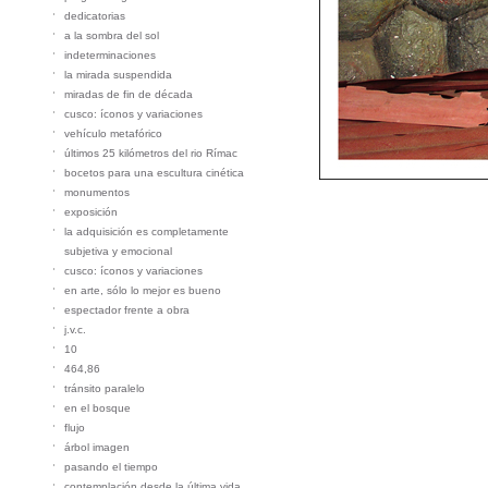
dedicatorias
a la sombra del sol
indeterminaciones
la mirada suspendida
miradas de fin de década
cusco: íconos y variaciones
vehículo metafórico
últimos 25 kilómetros del rio Rímac
bocetos para una escultura cinética
monumentos
exposición
la adquisición es completamente
subjetiva y emocional
cusco: íconos y variaciones
en arte, sólo lo mejor es bueno
espectador frente a obra
j.v.c.
10
464,86
tránsito paralelo
en el bosque
flujo
árbol imagen
pasando el tiempo
contemplación desde la última vida