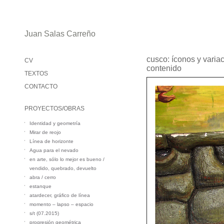
Juan Salas Carreño
cusco: íconos y varia
CV
contenido
TEXTOS
CONTACTO
PROYECTOS/OBRAS
Identidad y geometría
Mirar de reojo
Línea de horizonte
Agua para el nevado
en arte, sólo lo mejor es bueno /
vendido, quebrado, devuelto
abra / cerro
estanque
atardecer, gráfico de línea
momento – lapso – espacio
s/t (07.2015)
progresión geométrica