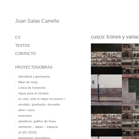
Juan Salas Carreño
cusco: íconos y variac
CV
TEXTOS
CONTACTO
PROYECTOS/OBRAS
Identidad y geometría
Mirar de reojo
Línea de horizonte
Agua para el nevado
en arte, sólo lo mejor es bueno /
vendido, quebrado, devuelto
abra / cerro
estanque
atardecer, gráfico de línea
momento – lapso – espacio
s/t (07.2015)
progresión geométrica