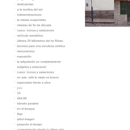
dedicatorias
a la sombra del sol
indeterminaciones
la mirada suspendida
miradas de fin de década
cusco: íconos y variaciones
vehículo metafórico
últimos 25 kilómetros del rio Rímac
bocetos para una escultura cinética
monumentos
exposición
la adquisición es completamente
subjetiva y emocional
cusco: íconos y variaciones
en arte, sólo lo mejor es bueno
espectador frente a obra
j.v.c.
10
464,86
tránsito paralelo
en el bosque
flujo
árbol imagen
pasando el tiempo
contemplación desde la última vida