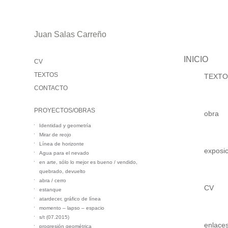
Juan Salas Carreño
INICIO
CV
TEXTOS
TEXTO
CONTACTO
PROYECTOS/OBRAS
obra
Identidad y geometría
Mirar de reojo
Línea de horizonte
exposi
Agua para el nevado
en arte, sólo lo mejor es bueno / vendido,
quebrado, devuelto
abra / cerro
CV
estanque
atardecer, gráfico de línea
momento – lapso – espacio
s/t (07.2015)
enlace
progresión geométrica