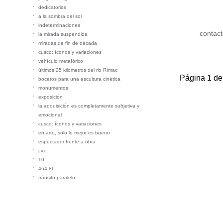
dedicatorias
a la sombra del sol
indeterminaciones
contac
la mirada suspendida
miradas de fin de década
cusco: íconos y variaciones
vehículo metafórico
últimos 25 kilómetros del rio Rímac
Página 1 de
bocetos para una escultura cinética
monumentos
exposición
la adquisición es completamente subjetiva y
emocional
cusco: íconos y variaciones
en arte, sólo lo mejor es bueno
espectador frente a obra
j.v.c.
10
464,86
tránsito paralelo
en el bosque
flujo
árbol imagen
pasando el tiempo
contemplación desde la última vida