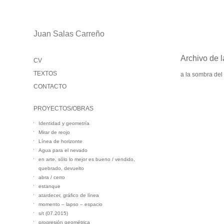
Juan Salas Carreño
Archivo de l
CV
TEXTOS
a la sombra del
CONTACTO
PROYECTOS/OBRAS
Identidad y geometría
Mirar de reojo
Línea de horizonte
Agua para el nevado
en arte, sólo lo mejor es bueno / vendido,
quebrado, devuelto
abra / cerro
estanque
atardecer, gráfico de línea
momento – lapso – espacio
s/t (07.2015)
progresión geométrica