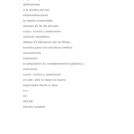
dedicatorias
a la sombra del sol
indeterminaciones
la mirada suspendida
miradas de fin de década
cusco: íconos y variaciones
vehículo metafórico
últimos 25 kilómetros del rio Rímac
bocetos para una escultura cinética
monumentos
exposición
la adquisición es completamente subjetiva y
emocional
cusco: íconos y variaciones
en arte, sólo lo mejor es bueno
espectador frente a obra
j.v.c.
10
464,86
tránsito paralelo
en el bosque
flujo
árbol imagen
pasando el tiempo
contemplación desde la última vida