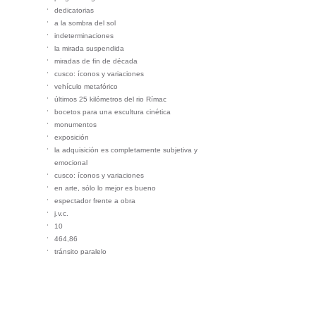
dedicatorias
a la sombra del sol
indeterminaciones
la mirada suspendida
miradas de fin de década
cusco: íconos y variaciones
vehículo metafórico
últimos 25 kilómetros del rio Rímac
bocetos para una escultura cinética
monumentos
exposición
la adquisición es completamente subjetiva y
emocional
cusco: íconos y variaciones
en arte, sólo lo mejor es bueno
espectador frente a obra
j.v.c.
10
464,86
tránsito paralelo
en el bosque
flujo
árbol imagen
pasando el tiempo
contemplación desde la última vida