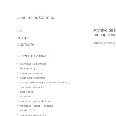
Juan Salas Carreño
Archivo de l
CV
propagacio
TEXTOS
cusco: íconos y
CONTACTO
PROYECTOS/OBRAS
Identidad y geometría
Mirar de reojo
Línea de horizonte
Agua para el nevado
en arte, sólo lo mejor es bueno / vendido,
quebrado, devuelto
abra / cerro
estanque
atardecer, gráfico de línea
momento – lapso – espacio
s/t (07.2015)
progresión geométrica