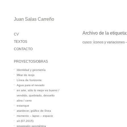
Juan Salas Carreño
Archivo de la etiqueta
CV
TEXTOS
cusco: íconos y variaciones 
CONTACTO
PROYECTOS/OBRAS
Identidad y geometría
Mirar de reojo
Línea de horizonte
Agua para el nevado
en arte, sólo lo mejor es bueno /
vendido, quebrado, devuelto
abra / cerro
estanque
atardecer, gráfico de línea
momento – lapso – espacio
s/t (07.2015)
progresión geométrica