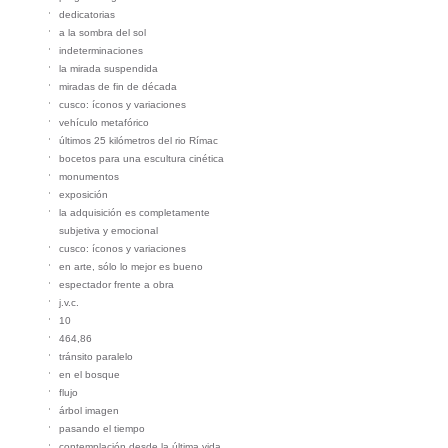
dedicatorias
a la sombra del sol
indeterminaciones
la mirada suspendida
miradas de fin de década
cusco: íconos y variaciones
vehículo metafórico
últimos 25 kilómetros del rio Rímac
bocetos para una escultura cinética
monumentos
exposición
la adquisición es completamente
subjetiva y emocional
cusco: íconos y variaciones
en arte, sólo lo mejor es bueno
espectador frente a obra
j.v.c.
10
464,86
tránsito paralelo
en el bosque
flujo
árbol imagen
pasando el tiempo
contemplación desde la última vida