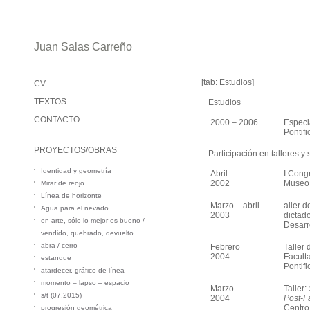
Juan Salas Carreño
[tab: Estudios]
CV
TEXTOS
Estudios
CONTACTO
2000 – 2006
Especi
Pontifi
PROYECTOS/OBRAS
Participación en talleres y
Identidad y geometría
Abril
I Cong
2002
Museo 
Mirar de reojo
Línea de horizonte
Marzo – abril
aller d
Agua para el nevado
2003
dictad
en arte, sólo lo mejor es bueno /
Desarr
vendido, quebrado, devuelto
abra / cerro
Febrero
Taller 
2004
Facult
estanque
Pontifi
atardecer, gráfico de línea
momento – lapso – espacio
Marzo
Taller:
s/t (07.2015)
2004
Post-F
Centro
progresión geométrica