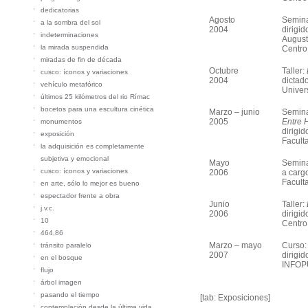
dedicatorias
Agosto
Semina
a la sombra del sol
2004
dirigid
indeterminaciones
August
la mirada suspendida
Centro
miradas de fin de década
Octubre
Taller:
cusco: íconos y variaciones
2004
dictad
vehículo metafórico
Univer
últimos 25 kilómetros del rio Rímac
bocetos para una escultura cinética
Marzo – junio
Semina
2005
Entre 
monumentos
dirigi
exposición
Faculta
la adquisición es completamente
subjetiva y emocional
Mayo
Semina
cusco: íconos y variaciones
2006
a carg
Facult
en arte, sólo lo mejor es bueno
espectador frente a obra
Junio
Taller:
j.v.c.
2006
dirigid
10
Centro
464,86
Marzo – mayo
Curso
tránsito paralelo
2007
dirigid
en el bosque
INFOPU
flujo
árbol imagen
pasando el tiempo
[tab: Exposiciones]
contemplación desde la última vida