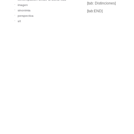
[tab: Distinciones]
imagen
sinonimia
[tab:END]
perspectiva
s/t